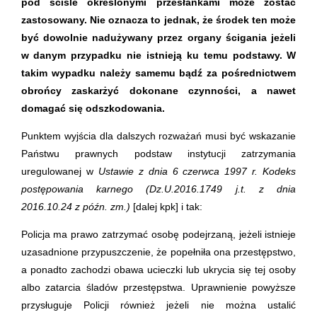
pod ściśle określonymi przesłankami może zostać
zastosowany. Nie oznacza to jednak, że środek ten może
być dowolnie nadużywany przez organy ścigania jeżeli
w danym przypadku nie istnieją ku temu podstawy. W
takim wypadku należy samemu bądź za pośrednictwem
obrońcy zaskarżyć dokonane czynności, a nawet
domagać się odszkodowania.
Punktem wyjścia dla dalszych rozważań musi być wskazanie
Państwu prawnych podstaw instytucji zatrzymania
uregulowanej w
Ustawie z dnia 6 czerwca 1997 r. Kodeks
postępowania karnego (Dz.U.2016.1749 j.t. z dnia
2016.10.24 z późn. zm.)
[dalej kpk] i tak:
Policja ma prawo zatrzymać osobę podejrzaną, jeżeli istnieje
uzasadnione przypuszczenie, że popełniła ona przestępstwo,
a ponadto zachodzi obawa ucieczki lub ukrycia się tej osoby
albo zatarcia śladów przestępstwa. Uprawnienie powyższe
przysługuje Policji również jeżeli nie można ustalić