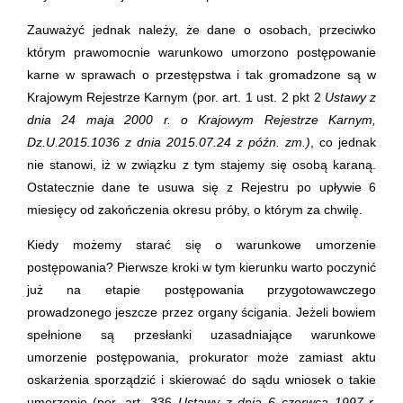
Zauważyć jednak należy, że dane o osobach, przeciwko
którym prawomocnie warunkowo umorzono postępowanie
karne w sprawach o przestępstwa i tak gromadzone są w
Krajowym Rejestrze Karnym (por. art. 1 ust. 2 pkt 2
Ustawy z
dnia 24 maja 2000 r. o Krajowym Rejestrze Karnym,
Dz.U.2015.1036 z dnia 2015.07.24 z późn. zm.)
, co jednak
nie stanowi, iż w związku z tym stajemy się osobą karaną.
Ostatecznie dane te usuwa się z Rejestru po upływie 6
miesięcy od zakończenia okresu próby, o którym za chwilę.
Kiedy możemy starać się o warunkowe umorzenie
postępowania? Pierwsze kroki w tym kierunku warto poczynić
już na etapie postępowania przygotowawczego
prowadzonego jeszcze przez organy ścigania. Jeżeli bowiem
spełnione są przesłanki uzasadniające warunkowe
umorzenie postępowania, prokurator może zamiast aktu
oskarżenia sporządzić i skierować do sądu wniosek o takie
umorzenie (por. art. 336
Ustawy z dnia 6 czerwca 1997 r.