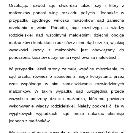
Orzekając rozwód sąd stwierdza także, czy i który z
małżonków ponosi winę rozkładu pożycia. Jednakże w
przypadku zgodnego wniosku małżonków sąd zaniecha
orzekania o winie. Ponadto, sąd rozstrzyga o władzy
rodzicielskiej nad wspólnymi małoletnimi dziećmi obojga
małżonków i kontaktach rodziców z nimi. Sąd orzeka, w jakiej
wysokości każdy z małżonków jest obowiązany do
ponoszenia kosztów utrzymania i wychowania małoletnich.
W przypadku jeżeli strony zajmują wspólne mieszkanie, to
sąd orzeka również o sposobie z niego korzystania przez
czas wspólnego w nim zamieszkiwania rozwiedzionych
małżonków. W takim wypadku sąd uwzględnia przede
wszystkim potrzeby dzieci i małżonka, któremu powierza
wykonywanie władzy rodzicielskiej. Należy podkreślić, że w
wyjątkowych wypadkach, sąd może nakazać eksmisję
jednego z małżonków.
Wreszcie, sąd może w wyroku orzekającym rozwód dokonać