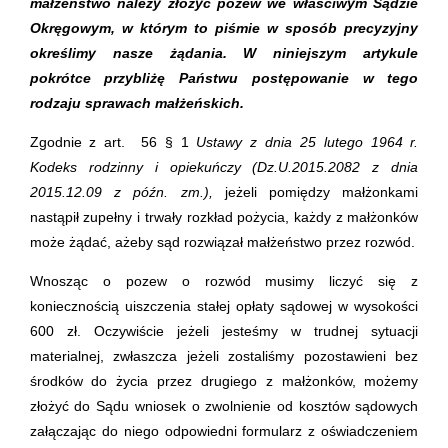
małżeństwo należy złożyć pozew we właściwym Sądzie
Okręgowym, w którym to piśmie w sposób precyzyjny
określimy nasze żądania. W niniejszym artykule
pokrótce przybliżę Państwu postępowanie w tego
rodzaju sprawach małżeńskich.
Zgodnie z art. 56 § 1
Ustawy z dnia 25 lutego 1964 r.
Kodeks rodzinny i opiekuńczy (Dz.U.2015.2082 z dnia
2015.12.09 z późn. zm.),
jeżeli pomiędzy małżonkami
nastąpił zupełny i trwały rozkład pożycia, każdy z małżonków
może żądać, ażeby sąd rozwiązał małżeństwo przez rozwód.
Wnosząc o pozew o rozwód musimy liczyć się z
koniecznością uiszczenia stałej opłaty sądowej w wysokości
600 zł. Oczywiście jeżeli jesteśmy w trudnej sytuacji
materialnej, zwłaszcza jeżeli zostaliśmy pozostawieni bez
środków do życia przez drugiego z małżonków, możemy
złożyć do Sądu wniosek o zwolnienie od kosztów sądowych
załączając do niego odpowiedni formularz z oświadczeniem