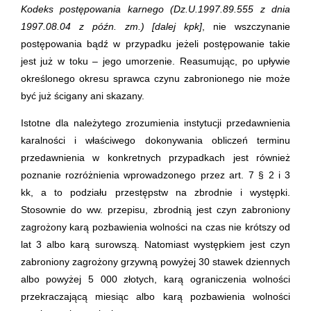
Kodeks postępowania karnego
(
Dz.U.1997.89.555 z dnia
1997.08.04 z późn. zm.) [dalej kpk]
, nie wszczynanie
postępowania bądź w przypadku jeżeli postępowanie takie
jest już w toku – jego umorzenie. Reasumując, po upływie
określonego okresu sprawca czynu zabronionego nie może
być już ścigany ani skazany.
Istotne dla należytego zrozumienia instytucji przedawnienia
karalności i właściwego dokonywania obliczeń terminu
przedawnienia w konkretnych przypadkach jest również
poznanie rozróżnienia wprowadzonego przez art. 7 § 2 i 3
kk, a to podziału przestępstw na zbrodnie i występki.
Stosownie do ww. przepisu, zbrodnią jest czyn zabroniony
zagrożony karą pozbawienia wolności na czas nie krótszy od
lat 3 albo karą surowszą. Natomiast występkiem jest czyn
zabroniony zagrożony grzywną powyżej 30 stawek dziennych
albo powyżej 5 000 złotych, karą ograniczenia wolności
przekraczającą miesiąc albo karą pozbawienia wolności