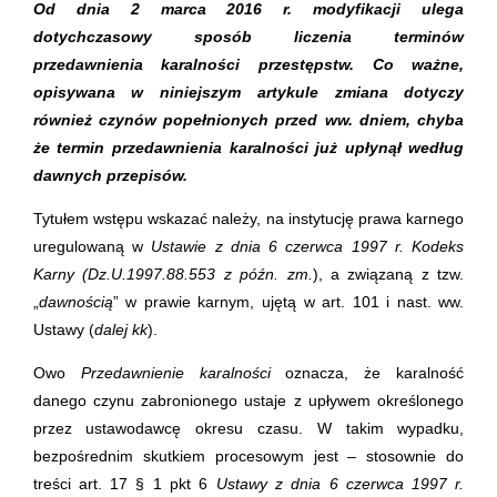
Od dnia 2 marca 2016 r. modyfikacji ulega
dotychczasowy sposób liczenia terminów
przedawnienia karalności przestępstw. Co ważne,
opisywana w niniejszym artykule zmiana dotyczy
również czynów popełnionych przed ww. dniem, chyba
że termin przedawnienia karalności już upłynął według
dawnych przepisów.
Tytułem wstępu wskazać należy, na instytucję prawa karnego
uregulowaną w
Ustawie z dnia 6 czerwca 1997 r. Kodeks
Karny (Dz.U.1997.88.553 z późn. zm.
), a związaną z tzw.
„
dawnością
” w prawie karnym, ujętą w art. 101 i nast. ww.
Ustawy (
dalej kk
).
Owo
Przedawnienie karalności
oznacza, że karalność
danego czynu zabronionego ustaje z upływem określonego
przez ustawodawcę okresu czasu. W takim wypadku,
bezpośrednim skutkiem procesowym jest – stosownie do
treści art. 17 § 1 pkt 6
Ustawy z dnia 6 czerwca 1997 r.