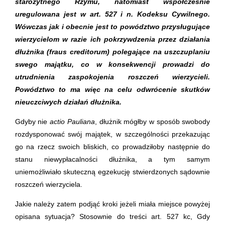
starożytnego Rzymu, natomiast współcześnie
uregulowana jest w art. 527 i n. Kodeksu Cywilnego.
Wówczas jak i obecnie jest to powództwo przysługujące
wierzycielom w razie ich pokrzywdzenia przez działania
dłużnika (fraus creditorum) polegające na uszczuplaniu
swego majątku, co w konsekwencji prowadzi do
utrudnienia zaspokojenia roszczeń wierzycieli.
Powództwo to ma więc na celu odwrócenie skutków
nieuczciwych działań dłużnika.
Gdyby nie
actio Pauliana
, dłużnik mógłby w sposób swobody
rozdysponować swój majątek, w szczególności przekazując
go na rzecz swoich bliskich, co prowadziłoby następnie do
stanu niewypłacalności dłużnika, a tym samym
uniemożliwiało skuteczną egzekucję stwierdzonych sądownie
roszczeń wierzyciela.
Jakie należy zatem podjąć kroki jeżeli miała miejsce powyżej
opisana sytuacja? Stosownie do treści art. 527 kc, Gdy