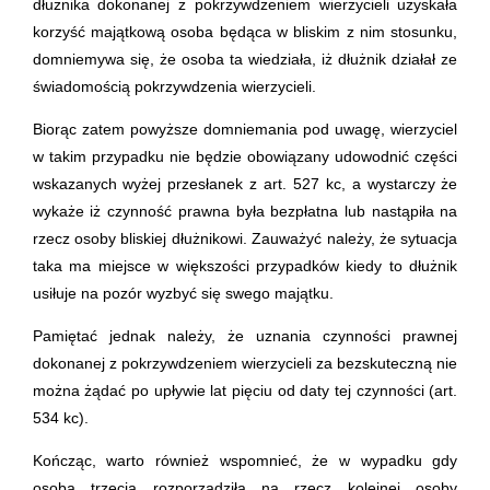
dłużnika dokonanej z pokrzywdzeniem wierzycieli uzyskała
korzyść majątkową osoba będąca w bliskim z nim stosunku,
domniemywa się, że osoba ta wiedziała, iż dłużnik działał ze
świadomością pokrzywdzenia wierzycieli.
Biorąc zatem powyższe domniemania pod uwagę, wierzyciel
w takim przypadku nie będzie obowiązany udowodnić części
wskazanych wyżej przesłanek z art. 527 kc, a wystarczy że
wykaże iż czynność prawna była bezpłatna lub nastąpiła na
rzecz osoby bliskiej dłużnikowi. Zauważyć należy, że sytuacja
taka ma miejsce w większości przypadków kiedy to dłużnik
usiłuje na pozór wyzbyć się swego majątku.
Pamiętać jednak należy, że uznania czynności prawnej
dokonanej z pokrzywdzeniem wierzycieli za bezskuteczną nie
można żądać po upływie lat pięciu od daty tej czynności (art.
534 kc).
Kończąc, warto również wspomnieć, że w wypadku gdy
osoba trzecia rozporządziła na rzecz kolejnej osoby